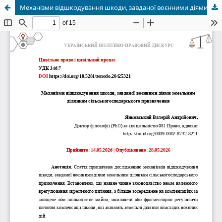
Механізми відшкодування шкоди, завданої воєнними діями земельним ділянкам сільськогосподарського призначення