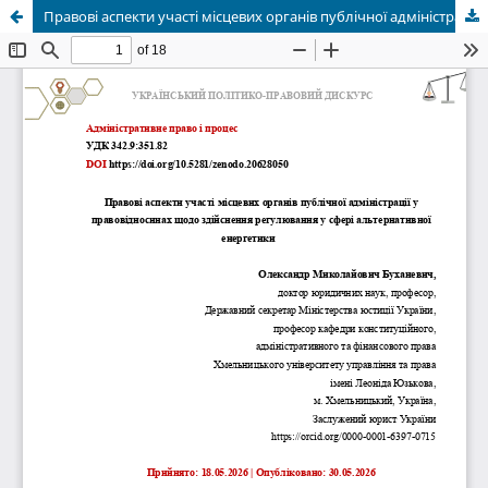
Правові аспекти участі місцевих органів публічної адміністрації у правовідносинах щодо здійснення регулювання у сфері альтернативної енергетики