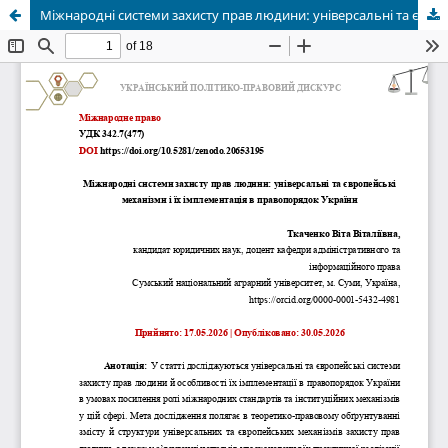
Міжнародні системи захисту прав людини: універсальні та європейські механізми і їх імплементація в правопорядок України