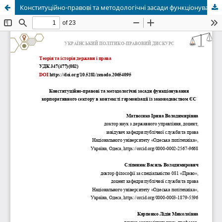
Конституційно-правові та методологічні засади функціонування корпоративного сектору в контексті гармонізації із законодавством ЄС