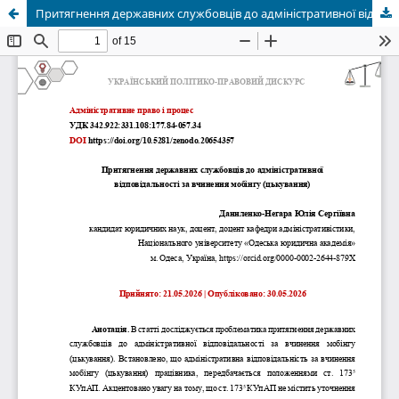
Притягнення державних службовців до адміністративної відповідальності за вчинення мобінгу (цькування)