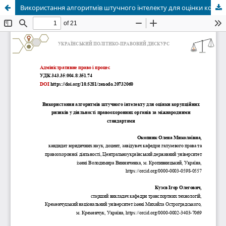
Використання алгоритмів штучного інтелекту для оцінки корупційних ризиків у діяльності правоохоронних органів за міжнародними стандартами