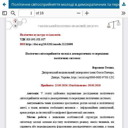
Політичне світосприйняття молоді в демократичних та перехідних політичних системах