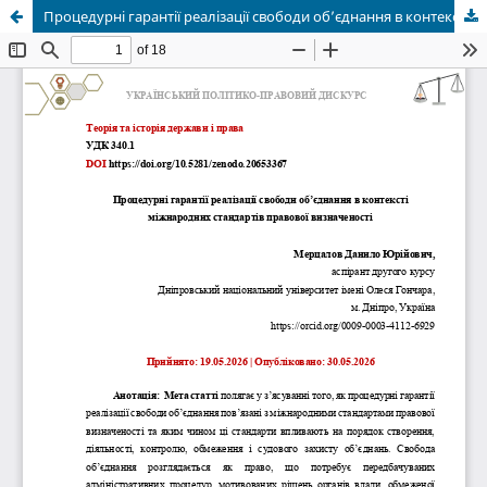
Процедурні гарантії реалізації свободи об’єднання в контексті міжнародних стандартів правової визначеності