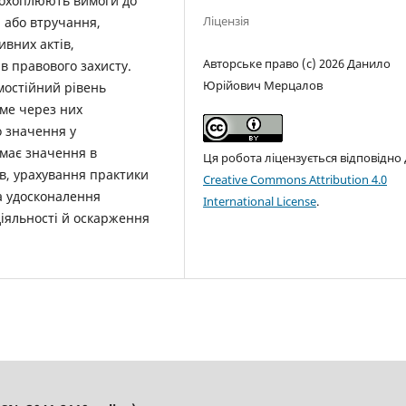
 охоплюють вимоги до
Ліцензія
и або втручання,
ивних актів,
Авторське право (c) 2026 Данило
ів правового захисту.
Юрійович Мерцалов
мостійний рівень
аме через них
 значення у
 має значення в
Ця робота ліцензується відповідно
ів, урахування практики
Creative Commons Attribution 4.0
а удосконалення
International License
.
іяльності й оскарження