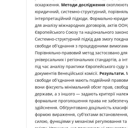
оскарження.
Методи дослідження
охоплюють
юридичний, системно-структурний, порівнял
інтерпретаційний підходи. Формально-юриди
для аналізу міжнародних договорів, актів ООН
Європейського Союзу та національного законо
Системно-структурний підхід дав змогу поєдн
свободи об’єднання з процедурними вимогами д
Порівняльно-правовий метод застосовано для
універсальних і регіональних стандартів, а і
під час аналізу практики Європейського суду 
документів Венеційської комісії.
Результати.
М
свободи об’єднання мають подвійний правовий 
вони фіксують мінімальний обсяг прав, свобод
держави, а з іншого — задають критерії належ
формальне проголошення права не забезпечу
здійснення. Обґрунтовано доцільність класифік
формою вираження, суб’єктами встановлення
силою, функціями у механізмі регулювання та