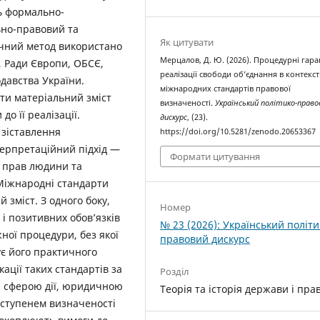
 формально-
ьно-правовий та
Як цитувати
чний метод використано
Мерцалов, Д. Ю. (2026). Процедурні гаран
, Ради Європи, ОБСЄ,
реалізації свободи об’єднання в контекст
давства України.
міжнародних стандартів правової
ати матеріальний зміст
визначеності.
Український політико-право
о її реалізації.
дискурс
, (23).
 зіставлення
https://doi.org/10.5281/zenodo.20653367
нтерпретаційний підхід —
Формати цитування
з прав людини та
іжнародні стандарти
зміст. З одного боку,
Номер
 і позитивних обов’язків
№ 23 (2026): Український політи
ної процедури, без якої
правовий дискурс
є його практичного
ації таких стандартів за
Розділ
, сферою дії, юридичною
Теорія та історія держави і пра
 ступенем визначеності