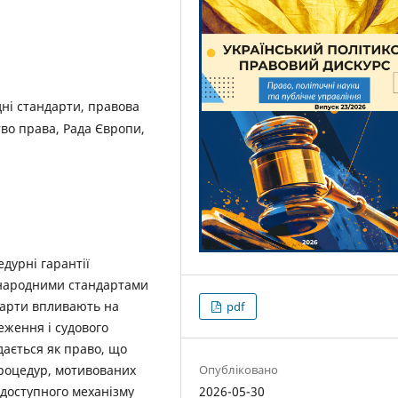
ні стандарти, правова
тво права, Рада Європи,
едурні гарантії
іжнародними стандартами
дарти впливають на
pdf
еження і судового
дається як право, що
Опубліковано
роцедур, мотивованих
2026-05-30
 доступного механізму