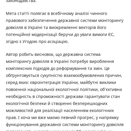
законодавства.
Мета статті полягає в всебічному аналізі чинного
правового забезпечення державної системи моніторингу
довкілля в Україні та виокремленні векторів його
потенційної модернізації беручи до уваги вимоги ЄС,
згідно з Угодою про асоціацію.
Автор робить висновок, що державна система
моніторингу довкілля в Україні потребує вироблення
комплексних підходів до реформування та змін. Це
обґрунтовується сукупністю взаємообумовлених причин,
серед яких: євроінтеграція України, майбутні виклики
повоєнної національної екологічної політики, об’єктивна
необхідність в спроможності держави гарантувати стан
екологічної безпеки й створенні безперешкодних
можливостей для реалізації населенням екологічних
прав. І хоча ми вже маємо певний прогрес, у напрямку
функціонування державної системи моніторингу довкілля