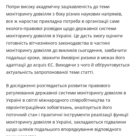
Попри високу академічну зацікавленість до теми
моніторингу довкілля з боку різних наукових напрямів,
все ж наростає прикладна потреба в організації саме
еколого-правової розвідки щодо державної системи
моніторингу довкілля в Україні. Це дасть змогу оцінити
готовність вітчизняного законодавства в частині
моніторингу довкілля до викликів сьогодення, завбачити
подальші кроки, зважити ймовірні ризики в межах його
адаптації до аcquis ЄС. Виходячи з чого й обґрунтовується
актуальність запропонованої теми статті.
В дослідженні розглядається розвиток правового
регулювання державної системи моніторингу довкілля в
Україні в світлі міжнародного співробітництва та
євроінтеграційних зобов’язань, аналізується його
поточний стан і практичні інструменти реалізації функції
моніторингу довкілля в Україні, закладаються підвалини
щодо шляхів подальшого впорядкування відповідного