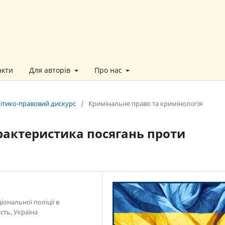
акти
Для авторів
Про нас
літико-правовий дискурс
/
Кримінальне право та кримінологія
рактеристика посягань проти
ональної поліції в
сть, Україна