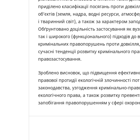
приділено класифікації посягань проти довкі
об’єктів (земля, надра, водні ресурси, атмосф
і тваринний світ), а також за характером запо
Обґрунтовано доцільність застосування як вуз
так і широкого (функціонального) підходів до
кримінальних правопорушень проти довкілля,
сучасні тенденції розвитку кримінального пра
правозастосування.
Зроблено висновок, що підвищення ефективно
правової протидії екологічній злочинності по
законодавства, узгодження кримінально-прав
екологічного права, а також розвитку превен
запобігання правопорушенням у сфері охорон