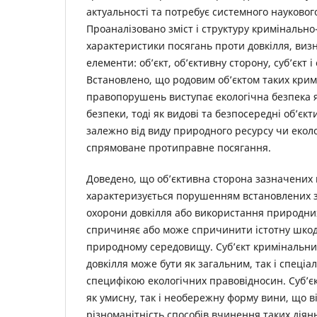
актуальності та потребує системного науковог
Проаналізовано зміст і структуру кримінально
характеристики посягань проти довкілля, визн
елементи: об’єкт, об’єктивну сторону, суб’єкт і
Встановлено, що родовим об’єктом таких кри
правопорушень виступає екологічна безпека я
безпеки, тоді як видові та безпосередні об’єк
залежно від виду природного ресурсу чи еколо
спрямоване протиправне посягання.
Доведено, що об’єктивна сторона зазначени
характеризується порушенням встановлених 
охорони довкілля або використання природних
спричиняє або може спричинити істотну шко
природному середовищу. Суб’єкт кримінальн
довкілля може бути як загальним, так і спеці
специфікою екологічних правовідносин. Суб’є
як умисну, так і необережну форму вини, що 
різноманітність способів вчинення таких діян