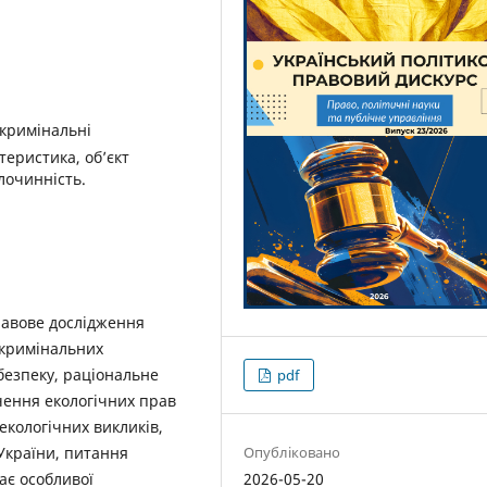
 кримінальні
еристика, об’єкт
лочинність.
равове дослідження
 кримінальних
безпеку, раціональне
pdf
чення екологічних прав
екологічних викликів,
Опубліковано
України, питання
2026-05-20
ає особливої