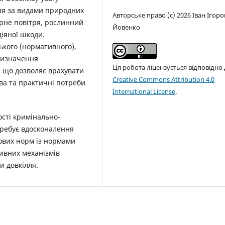
лля за видами природних
Авторське право (c) 2026 Іван Ігор
ерне повітря, рослинний
Йовенко
діяної шкоди.
ького (нормативного),
 визначення
Ця робота ліцензується відповідно
 що дозволяє врахувати
Creative Commons Attribution 4.0
ва та практичні потреби
International License
.
сті кримінально-
требує вдосконалення
ових норм із нормами
тивних механізмів
и довкілля.